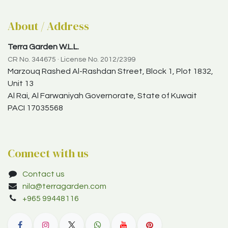
About / Address
Terra Garden W.L.L.
CR No. 344675 · License No. 2012/2399
Marzouq Rashed Al-Rashdan Street, Block 1, Plot 1832,
Unit 13
Al Rai, Al Farwaniyah Governorate, State of Kuwait
PACI 17035568
Connect with us
Contact us
nila@terragarden.com
+965 99448116