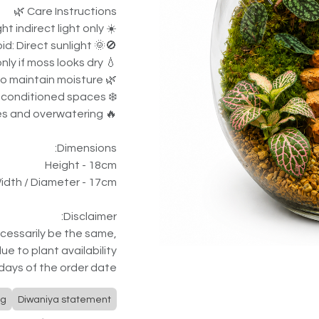
Care Instructions 🌿
☀️ Light: Bright indirect light only
🚫🌞 Avoid: Direct sunlight
💧 Water: Light mist only if moss looks dry
🌿 Humidity: Keep the terrarium closed to maintain moisture
❄️ Placement: Ideal for cool indoor/air-conditioned spaces
🔥 Avoid: Heat sources and overwatering
Dimensions:
Height - 18cm
idth / Diameter - 17cm
Disclaimer:
ecessarily be the same,
ue to plant availability.
 days of the order date
ng
Diwaniya statement