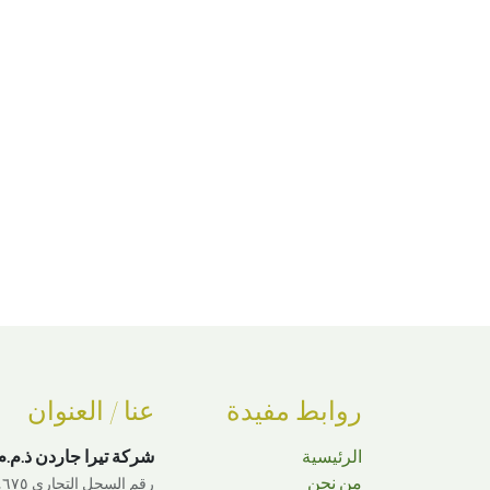
روابط مفيدة
عنا / العنوان
الرئيسية
شركة تيرا جاردن ذ.م.م
من نحن
رقم السجل التجاري ٣٤٤٦٧٥ · رقم الترخيص ٢٠١٢/٢٣٩٩