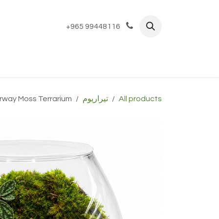
خطي للذهاب إلى المحتوى
+965 99448116
الرئيسية
المتجر
Bespoke
تير
All products
تيراريوم
Mini Stairway Moss Terrarium تراريوم در