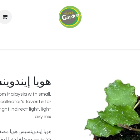
اريوم
الجدران الخضراء
خدماتنا
من نحن
ال
هويا إيندوي
om Malaysia with small,
collector's favorite for
ght indirect light, light
airy mix.
هويا إيندوينسيس هويا مصغر
جذابة — مفضلة لدى المقتن