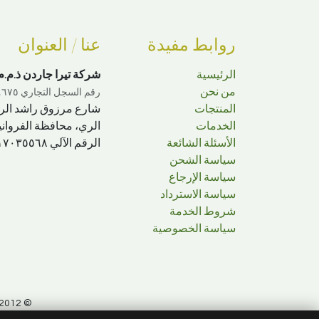
روابط مفيدة
عنا / العنوان
الرئيسية
شركة تيرا جاردن ذ.م.م
من نحن
رقم السجل التجاري ٣٤٤٦٧٥ · رقم الترخيص ٢٠١٢/٢٣٩٩
المنتجات
شارع مرزوق راشد الرشدان، قطعة ١، 
الخدمات
الري، محافظة الفرواني
الأسئلة الشائعة
الرقم الآلي ١٧٠٣٥٥٦٨
سياسة الشحن
سياسة الإرجاع
سياسة الاسترداد
شروط الخدمة
سياسة الخصوصية
© 2012–2026 Terra Garden W.L.L. (trading as Terra Garden Co.). All rights reserved.