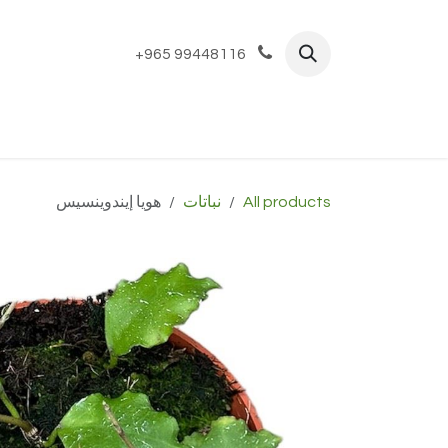
خطي للذهاب إلى المحتوى
+965 99448116
الرئيسية
المتجر
Bespoke
تير
All products
نباتات
هويا إيندوينسيس