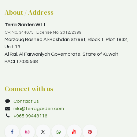
About / Address
Terra Garden W.L.L.
CR No. 344675 · License No. 2012/2399
Marzouq Rashed Al-Rashdan Street, Block 1, Plot 1832,
Unit 13
Al Rai, Al Farwaniyah Governorate, State of Kuwait
PACI 17035568
Connect with us
Contact us
nila@terragarden.com
+965 99448116