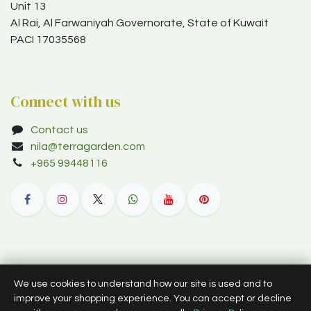
Unit 13
Al Rai, Al Farwaniyah Governorate, State of Kuwait
PACI 17035568
Connect with us
Contact us
nila@terragarden.com
+965 99448116
© 2012–2026 Terra Garden W.L.L. (trading as Terra Garden Co.).
We use cookies to understand how our site is used and to
All rights reserved.
improve your shopping experience. You can accept or decline