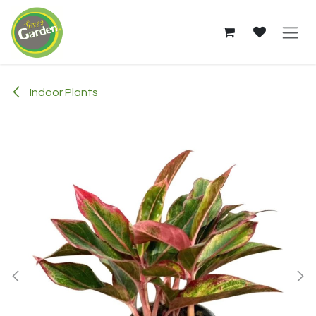
Skip to Content
Indoor Plants