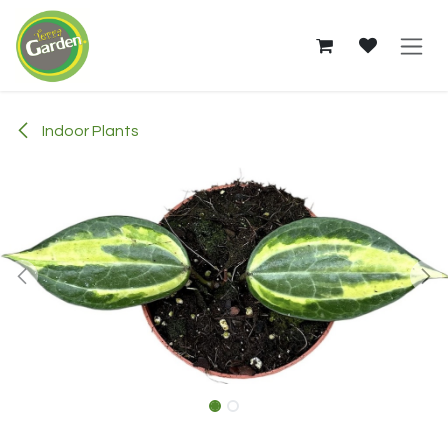
Skip to Content
Indoor Plants