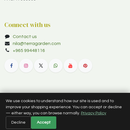
Connect with us
Contact us
nila@terragarden.com
+965 99448116
© 2012–2026 Terra Garden W.L.L. (trading as Terra Garden Co.).
We use cookies to understand how our site is used and to
All rights reserved.
improve your shopping experience. You can accept or decline
— either way, you can browse normally.
Privacy Policy
English (US)
Decline
Accept
Powered by
- The #1
Open Source eCommerce