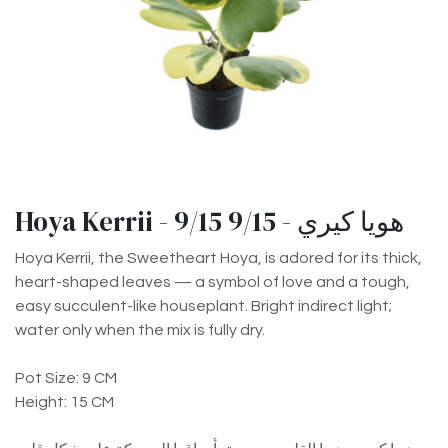
Hoya Kerrii - 9/15 هويا كيري - 9/15
Hoya Kerrii, the Sweetheart Hoya, is adored for its thick,
heart-shaped leaves — a symbol of love and a tough,
easy succulent-like houseplant. Bright indirect light;
water only when the mix is fully dry.
Pot Size: 9 CM
Height: 15 CM