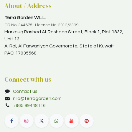
About / Address
Terra Garden W.L.L.
CR No. 344675 · License No. 2012/2399
Marzouq Rashed Al-Rashdan Street, Block 1, Plot 1832,
Unit 13
Al Rai, Al Farwaniyah Governorate, State of Kuwait
PACI 17035568
Connect with us
Contact us
nila@terragarden.com
+965 99448116