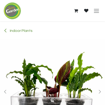
Skip to Content
Indoor Plants