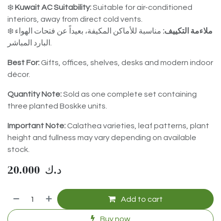
❄️
Kuwait AC Suitability:
Suitable for air-conditioned
interiors, away from direct cold vents.
❄️
مناسبة للأماكن المكيفة، بعيداً عن فتحات الهواء
ملاءمة التكييف:
البارد المباشر.
Best For:
Gifts, offices, shelves, desks and modern indoor
décor.
Quantity Note:
Sold as one complete set containing
three planted Boskke units.
Important Note:
Calathea varieties, leaf patterns, plant
height and fullness may vary depending on available
stock.
20.000
د.ك
Add to cart
Buy now