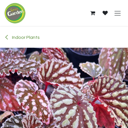
Skip to Content
Indoor Plants