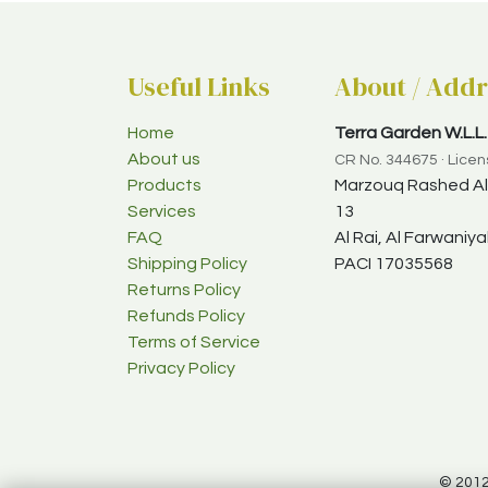
Useful Links
About / Addr
Home
Terra Garden W.L.L.
About us
CR No. 344675 · Lice
Products
Marzouq Rashed Al-
Services
13
FAQ
Al Rai, Al Farwani
Shipping Policy
PACI 17035568
Returns Policy
Refunds Policy
Terms of Service
Privacy Policy
© 2012