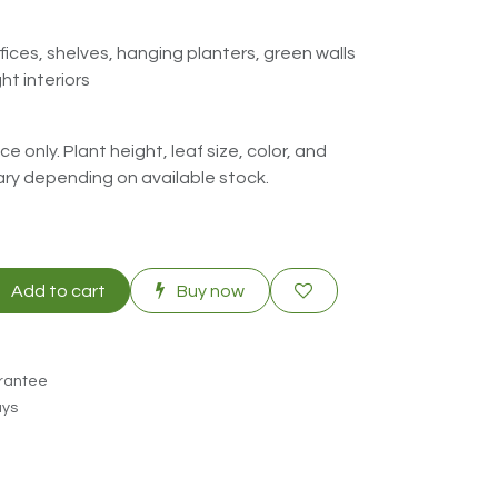
fices, shelves, hanging planters, green walls
t interiors
e only. Plant height, leaf size, color, and
ry depending on available stock.
Add to cart
Buy now
rantee
ays