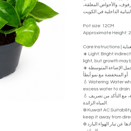
الرفوف، والأحواض المعلقة
Pot size: 12CM
Approximate Height: 
☀️ Light: Bright indirec
light, but growth may
☀️ الإضاءة: يفضل الضوء الساطع غير المباشر، ويمكنه تحمل الإضاءة المتوسطة
أو المنخفضة مع نمو أبطأ.
💧 Watering: Water whe
excess water to drain
💧 الري: تُروى النبتة بعد جفاف أول 2–3 سم من التربة، مع التأكد من تصريف
المياه الزائدة.
❄️ Kuwait AC Suitabilit
keep it away from direc
❄️ ملاءمة التكييف: مناسبة للأماكن المكيفة، مع إبعادها عن تيار الهواء البارد