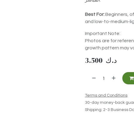
المباشر.
Best For:
Beginners, of
and low-to-medium-ligh
Important Note:
Photos are for referenc
growth pattern may va
3.500
د.ك
Terms and Conditions
30-day money-back gua
Shipping: 2-3 Business D