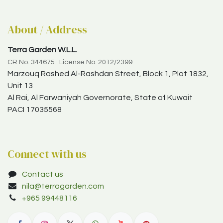
About / Address
Terra Garden W.L.L.
CR No. 344675 · License No. 2012/2399
Marzouq Rashed Al-Rashdan Street, Block 1, Plot 1832,
Unit 13
Al Rai, Al Farwaniyah Governorate, State of Kuwait
PACI 17035568
Connect with us
Contact us
nila@terragarden.com
+965 99448116