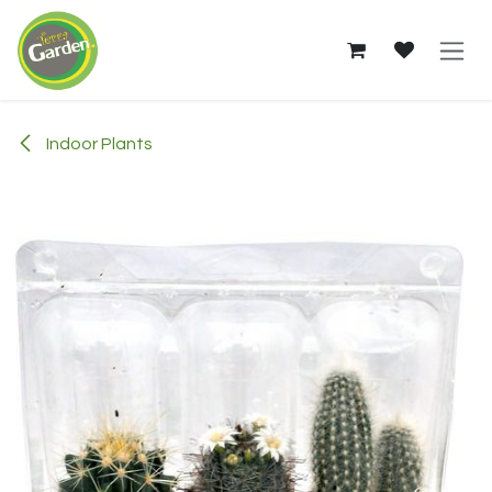
Skip to Content
Indoor Plants