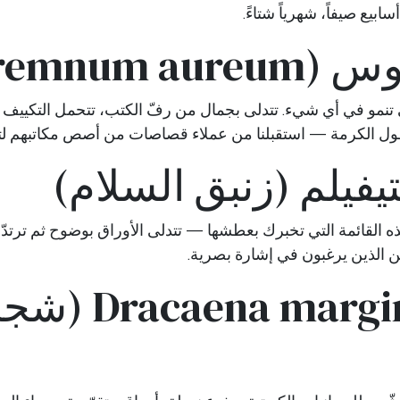
تي تنمو في أي شيء. تتدلى بجمال من رفّ الكتب، تتحمل التكييف 
ل الكرمة — استقبلنا من عملاء قصاصات من أصص مكاتبهم لتجذ
هذه القائمة التي تخبرك بعطشها — تتدلى الأوراق بوضوح ثم ترتد
ئين الذين يرغبون في إشارة بصرية.
٥. acaena marginata