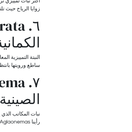
أكثر نبات تمييزي نر
زوايا الرياح حيث تل
الكمانية
النبتة التمييزية ال
ساطع ورويتها بانتظ
الصينية
نبات المكاتب الذي 
رأينا Aglaonemas سليمة في زوايا استقبال بلا نوافذ، لا تحصل إلا على إضاءة LED.