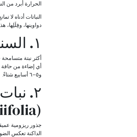
الحرارة أبرد من ال
النباتات أدناه لا ت
دواوينها، وفِلَلِها،
١. السنسفيريا (نبات الثعبان)
أكثر نبتة متسامحة ف
و٥–٦ أسابيع شتاءً.
ifolia)
جذور ريزومية عميقة
الداكنة تعكس الضوء 