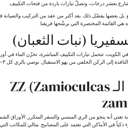
شارع بعشر درجات، وتصلّ تيارات باردة من فتحات التكييف.
مانع. بل بعضها يفضّل ذلك. بعد أكثر من عقد من التركيب والصيانة
 هذه هي القائمة المختصرة التي يرشّحها فريقنا.
ي الكويت. تتحمل تيارات التكييف المباشرة، تخزّن الماء في أورا
٢. نبات الـ ZZ (Zamioculcas
zami
 تعني أنه ينجو من الري المنسي والسفر المتكرر. الأوراق الشم
ذكياً في الأماكن التي تعتمد على المصابيح. مثالي للمكاتب التي