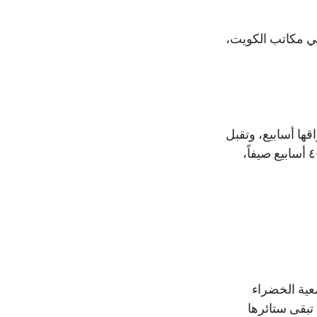
 في مكاتب الكويت،
قها أسابيع، وتقبل
أي إضاءة من حافة النافذة إلى الركن الخلفي من بهو الاستقبال. نوصي بالري كل ٣–٤ أسابيع صيفاً،
عية الخضراء
 تبقى ستائرها