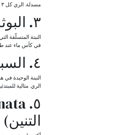
مسدلة. الري كل ٣ أسابيع صيفاً، شهرياً شتاءً.
٣. البوثوس (Epipremnum aureum)
النبتة المتسلّقة ال
في كأس ماء عند طو
٤. السبتيفيلم (زنبق السلام)
النبتة الوحيدة في 
الري. مثالية للمبتد
التنين)