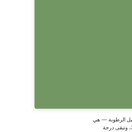
ليل الرطوبة — هي
ً البيئة التي تقتل معظم النباتات المنزلية الاستوائية. تنخفض الرطوبة تحت ٣٠٪، وتبقى درجة