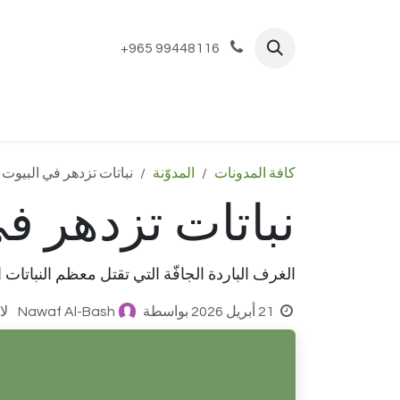
خطي للذهاب إلى المحتوى
+965 99448116
الرئيسية
المتجر
Bespoke
تير
كافة المدونات
المدوّنة
نباتات تزدهر في البيوت ا
نباتات تزدهر في
الغرف الباردة الجافّة التي تقتل معظم النباتات 
21 أبريل 2026
بواسطة
Nawaf Al-Bash
لا